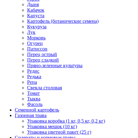
Дыня
Кабачок
Капуста
Картофель (ботанические семена)
Кукуруза
Лук
Морковь
Огурец
Патиссон
Перец острый
Перец сладкий
Пряно-зеленные культуры
Редис
Редька
Репа
Свекла столовая
Томат
Тыква
Фасоль
Семенной картофель
Газонная трава
Упаковка коробка (1 кг, 0,5 кг, 0,2 кг)
Упаковка мешок (10 кг)
Упаковка цветной пакет (25 г)
Сидераты и кормовые травы