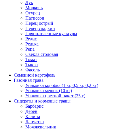
Лук
Морковь
Огурец
Патиссон
Перец острый
Перец сладкий
Пряно-зеленные культуры
Редис
Редька
Репа
Свекла столовая
Томат
Тыква
Фасоль
Семенной картофель
Газонная трава
Упаковка коробка (1 кг, 0,5 кг, 0,2 кг)
Упаковка мешок (10 кг)
Упаковка цветной пакет (25 г)
Сидераты и кормовые травы
Барбарис
Дерен
Калина
Лапчатка
Можжевельник