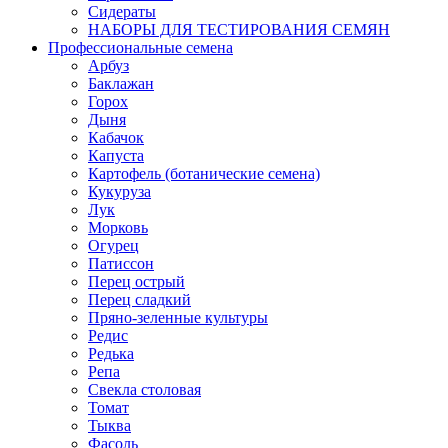
Сидераты
НАБОРЫ ДЛЯ ТЕСТИРОВАНИЯ СЕМЯН
Профессиональные семена
Арбуз
Баклажан
Горох
Дыня
Кабачок
Капуста
Картофель (ботанические семена)
Кукуруза
Лук
Морковь
Огурец
Патиссон
Перец острый
Перец сладкий
Пряно-зеленные культуры
Редис
Редька
Репа
Свекла столовая
Томат
Тыква
Фасоль