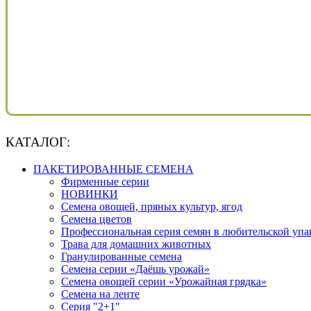
КАТАЛОГ:
ПАКЕТИРОВАННЫЕ СЕМЕНА
Фирменные серии
НОВИНКИ
Семена овощей, пряных культур, ягод
Семена цветов
Профессиональная серия семян в любительской упа
Трава для домашних животных
Гранулированные семена
Семена серии «Даёшь урожай»
Семена овощей серии «Урожайная грядка»
Семена на ленте
Серия "2+1"