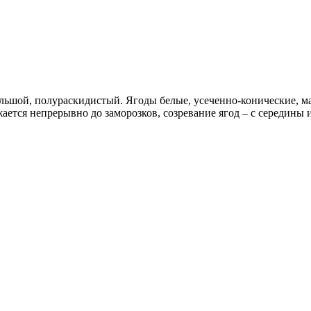
ьшой, полураскидистый. Ягоды белые, усеченно-конические, масс
жается непрерывно до заморозков, созревание ягод – с середины 