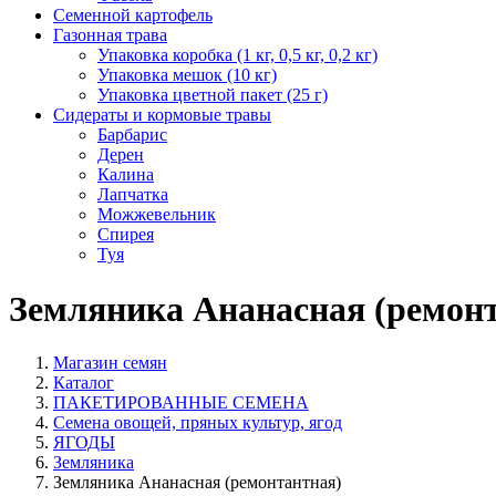
Семенной картофель
Газонная трава
Упаковка коробка (1 кг, 0,5 кг, 0,2 кг)
Упаковка мешок (10 кг)
Упаковка цветной пакет (25 г)
Сидераты и кормовые травы
Барбарис
Дерен
Калина
Лапчатка
Можжевельник
Спирея
Туя
Земляника Ананасная (ремон
Магазин семян
Каталог
ПАКЕТИРОВАННЫЕ СЕМЕНА
Семена овощей, пряных культур, ягод
ЯГОДЫ
Земляника
Земляника Ананасная (ремонтантная)