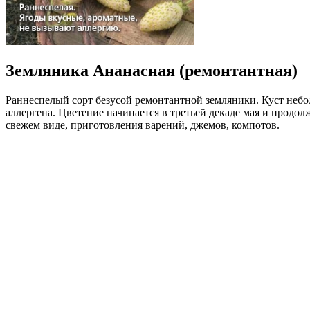
Земляника Ананасная (ремонтантная)
Раннеспелый сорт безусой ремонтантной земляники. Куст небол
аллергена. Цветение начинается в третьей декаде мая и продол
свежем виде, приготовления варений, джемов, компотов.
Где купить?
Интернет-магазин
Новости
Каталог
Прайс-листы
Доставка
Информация
Контакты