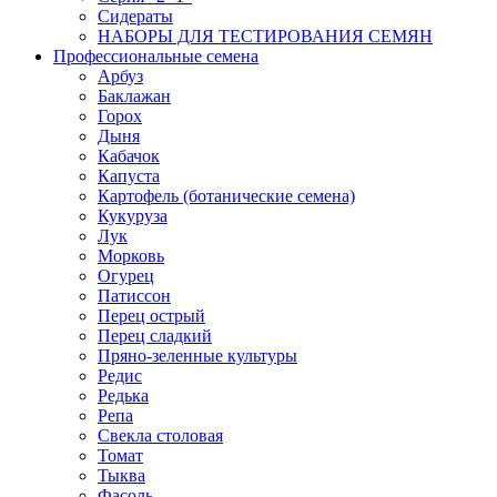
Сидераты
НАБОРЫ ДЛЯ ТЕСТИРОВАНИЯ СЕМЯН
Профессиональные семена
Арбуз
Баклажан
Горох
Дыня
Кабачок
Капуста
Картофель (ботанические семена)
Кукуруза
Лук
Морковь
Огурец
Патиссон
Перец острый
Перец сладкий
Пряно-зеленные культуры
Редис
Редька
Репа
Свекла столовая
Томат
Тыква
Фасоль