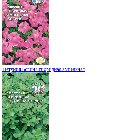
Петуния Богиня гибридная ампельная