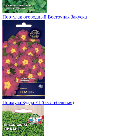
Портулак огородный Восточная Закуска
Примула Будда F1 (бесстебельная)