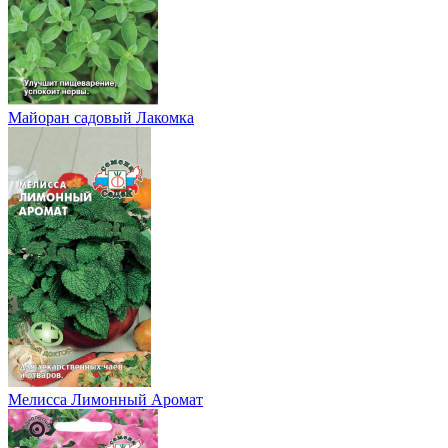
Майоран садовый Лакомка
Мелисса Лимонный Аромат