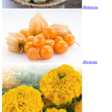
Фенхель
Физалис