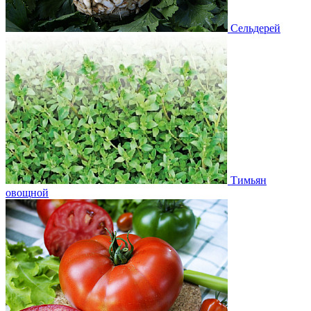
Сельдерей
Тимьян
овощной