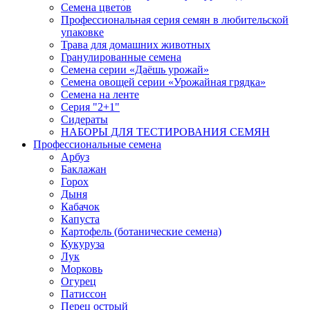
Семена цветов
Профессиональная серия семян в любительской
упаковке
Трава для домашних животных
Гранулированные семена
Семена серии «Даёшь урожай»
Семена овощей серии «Урожайная грядка»
Семена на ленте
Серия "2+1"
Сидераты
НАБОРЫ ДЛЯ ТЕСТИРОВАНИЯ СЕМЯН
Профессиональные семена
Арбуз
Баклажан
Горох
Дыня
Кабачок
Капуста
Картофель (ботанические семена)
Кукуруза
Лук
Морковь
Огурец
Патиссон
Перец острый