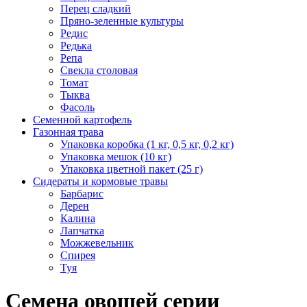
Перец сладкий
Пряно-зеленные культуры
Редис
Редька
Репа
Свекла столовая
Томат
Тыква
Фасоль
Семенной картофель
Газонная трава
Упаковка коробка (1 кг, 0,5 кг, 0,2 кг)
Упаковка мешок (10 кг)
Упаковка цветной пакет (25 г)
Сидераты и кормовые травы
Барбарис
Дерен
Калина
Лапчатка
Можжевельник
Спирея
Туя
Семена овощей серии