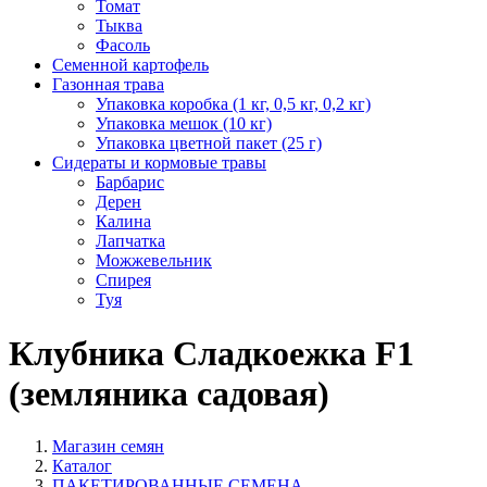
Томат
Тыква
Фасоль
Семенной картофель
Газонная трава
Упаковка коробка (1 кг, 0,5 кг, 0,2 кг)
Упаковка мешок (10 кг)
Упаковка цветной пакет (25 г)
Сидераты и кормовые травы
Барбарис
Дерен
Калина
Лапчатка
Можжевельник
Спирея
Туя
Клубника Сладкоежка F1
(земляника садовая)
Магазин семян
Каталог
ПАКЕТИРОВАННЫЕ СЕМЕНА