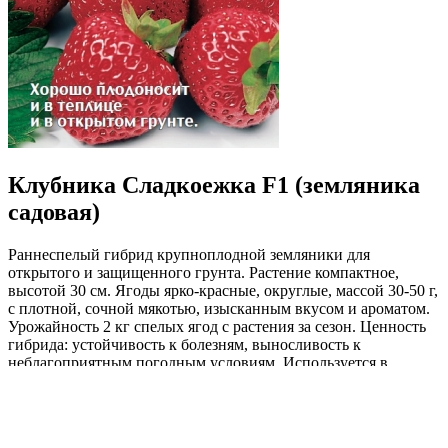
Клубника Сладкоежка F1 (земляника
садовая)
Раннеспелый гибрид крупноплодной земляники для
открытого и защищенного грунта. Растение компактное,
высотой 30 см. Ягоды ярко-красные, округлые, массой 30-50 г,
с плотной, сочной мякотью, изысканным вкусом и ароматом.
Урожайность 2 кг спелых ягод с растения за сезон. Ценность
гибрида: устойчивость к болезням, выносливость к
неблагоприятным погодным условиям. Используется в
свежем виде, для приготовления ароматных десертов и
напитков, варений и джемов.
Где купить?