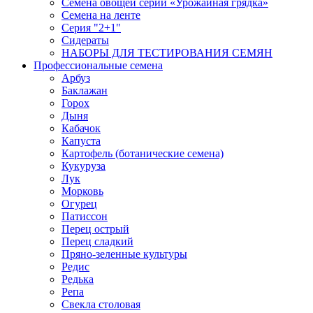
Семена овощей серии «Урожайная грядка»
Семена на ленте
Серия "2+1"
Сидераты
НАБОРЫ ДЛЯ ТЕСТИРОВАНИЯ СЕМЯН
Профессиональные семена
Арбуз
Баклажан
Горох
Дыня
Кабачок
Капуста
Картофель (ботанические семена)
Кукуруза
Лук
Морковь
Огурец
Патиссон
Перец острый
Перец сладкий
Пряно-зеленные культуры
Редис
Редька
Репа
Свекла столовая