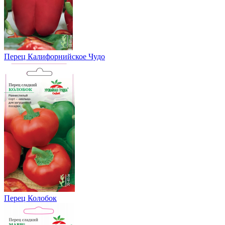
Перец Калифорнийское Чудо
Перец Колобок