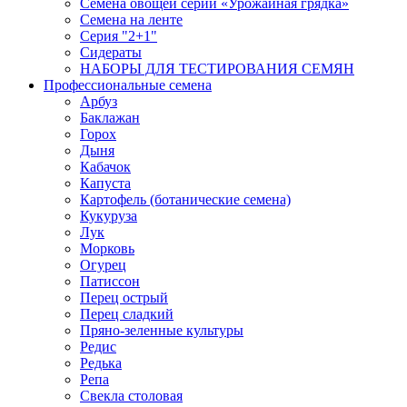
Семена овощей серии «Урожайная грядка»
Семена на ленте
Серия "2+1"
Сидераты
НАБОРЫ ДЛЯ ТЕСТИРОВАНИЯ СЕМЯН
Профессиональные семена
Арбуз
Баклажан
Горох
Дыня
Кабачок
Капуста
Картофель (ботанические семена)
Кукуруза
Лук
Морковь
Огурец
Патиссон
Перец острый
Перец сладкий
Пряно-зеленные культуры
Редис
Редька
Репа
Свекла столовая