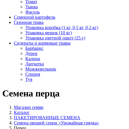
Томат
Тыква
Фасоль
Семенной картофель
Газонная трава
Упаковка коробка (1 кг, 0,5 кг, 0,2 кг)
Упаковка мешок (10 кг)
Упаковка цветной пакет (25 г)
Сидераты и кормовые травы
Барбарис
Дерен
Калина
Лапчатка
Можжевельник
Спирея
Туя
Семена перца
Магазин семян
Каталог
ПАКЕТИРОВАННЫЕ СЕМЕНА
Семена овощей серии «Урожайная грядка»
Перец