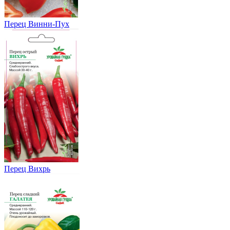
Перец Винни-Пух
Перец Вихрь