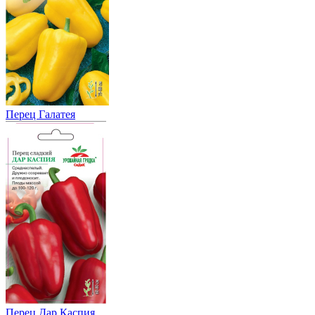
Перец Галатея
Перец Дар Каспия