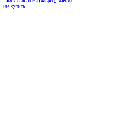
Тимьян овощной (чабрец) Змейка
Где купить?
Интернет-магазин
Новости
Каталог
Прайс-листы
Доставка
Информация
Контакты