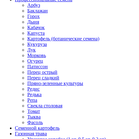
Арбуз
Баклажан
Горох
Дыня
Кабачок
Капуста
Картофель (ботанические семена)
Кукуруза
Лук
Морковь
Огурец
Патиссон
Перец острый
Перец сладкий
Пряно-зеленные культуры
Редис
Редька
Репа
Свекла столовая
Томат
Тыква
Фасоль
Семенной картофель
Газонная трава