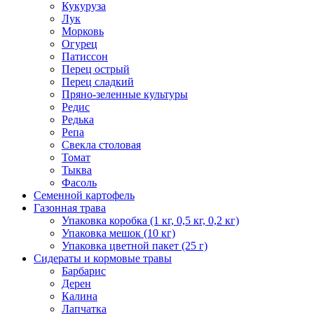
Кукуруза
Лук
Морковь
Огурец
Патиссон
Перец острый
Перец сладкий
Пряно-зеленные культуры
Редис
Редька
Репа
Свекла столовая
Томат
Тыква
Фасоль
Семенной картофель
Газонная трава
Упаковка коробка (1 кг, 0,5 кг, 0,2 кг)
Упаковка мешок (10 кг)
Упаковка цветной пакет (25 г)
Сидераты и кормовые травы
Барбарис
Дерен
Калина
Лапчатка