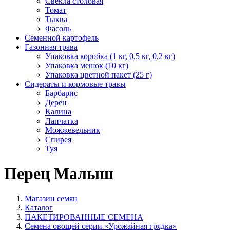
Свекла столовая
Томат
Тыква
Фасоль
Семенной картофель
Газонная трава
Упаковка коробка (1 кг, 0,5 кг, 0,2 кг)
Упаковка мешок (10 кг)
Упаковка цветной пакет (25 г)
Сидераты и кормовые травы
Барбарис
Дерен
Калина
Лапчатка
Можжевельник
Спирея
Туя
Перец Малыш
Магазин семян
Каталог
ПАКЕТИРОВАННЫЕ СЕМЕНА
Семена овощей серии «Урожайная грядка»