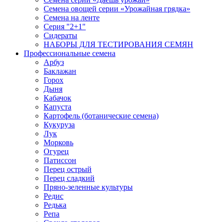
Семена овощей серии «Урожайная грядка»
Семена на ленте
Серия "2+1"
Сидераты
НАБОРЫ ДЛЯ ТЕСТИРОВАНИЯ СЕМЯН
Профессиональные семена
Арбуз
Баклажан
Горох
Дыня
Кабачок
Капуста
Картофель (ботанические семена)
Кукуруза
Лук
Морковь
Огурец
Патиссон
Перец острый
Перец сладкий
Пряно-зеленные культуры
Редис
Редька
Репа