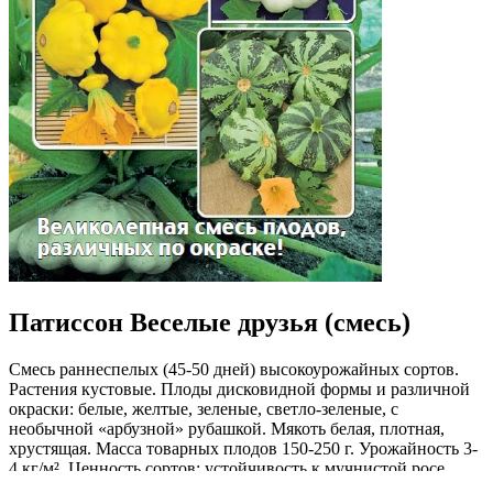
Патиссон Веселые друзья (смесь)
Смесь раннеспелых (45-50 дней) высокоурожайных сортов.
Растения кустовые. Плоды дисковидной формы и различной
окраски: белые, желтые, зеленые, светло-зеленые, с
необычной «арбузной» рубашкой. Мякоть белая, плотная,
хрустящая. Масса товарных плодов 150-250 г. Урожайность 3-
4 кг/м². Ценность сортов: устойчивость к мучнистой росе,
отличные кулинарные и товарные качества, лежкость.