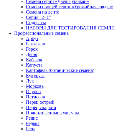
Семена серии «Даёшь урожай»
Семена овощей серии «Урожайная грядка»
Семена на ленте
Серия "2+1"
Сидераты
НАБОРЫ ДЛЯ ТЕСТИРОВАНИЯ СЕМЯН
Профессиональные семена
Арбуз
Баклажан
Горох
Дыня
Кабачок
Капуста
Картофель (ботанические семена)
Кукуруза
Лук
Морковь
Огурец
Патиссон
Перец острый
Перец сладкий
Пряно-зеленные культуры
Редис
Редька
Репа