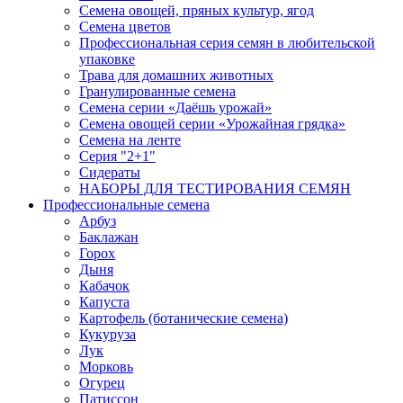
Семена овощей, пряных культур, ягод
Семена цветов
Профессиональная серия семян в любительской
упаковке
Трава для домашних животных
Гранулированные семена
Семена серии «Даёшь урожай»
Семена овощей серии «Урожайная грядка»
Семена на ленте
Серия "2+1"
Сидераты
НАБОРЫ ДЛЯ ТЕСТИРОВАНИЯ СЕМЯН
Профессиональные семена
Арбуз
Баклажан
Горох
Дыня
Кабачок
Капуста
Картофель (ботанические семена)
Кукуруза
Лук
Морковь
Огурец
Патиссон