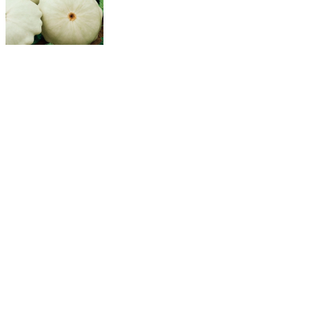
Патиссон Марров
Патиссон Родео F1