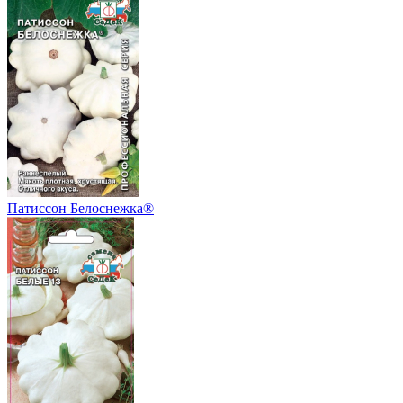
Патиссон Белоснежка®