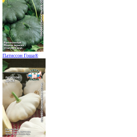
Патиссон Гоша®