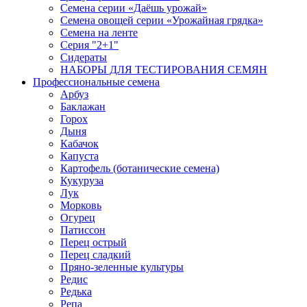
Семена серии «Даёшь урожай»
Семена овощей серии «Урожайная грядка»
Семена на ленте
Серия "2+1"
Сидераты
НАБОРЫ ДЛЯ ТЕСТИРОВАНИЯ СЕМЯН
Профессиональные семена
Арбуз
Баклажан
Горох
Дыня
Кабачок
Капуста
Картофель (ботанические семена)
Кукуруза
Лук
Морковь
Огурец
Патиссон
Перец острый
Перец сладкий
Пряно-зеленные культуры
Редис
Редька
Репа