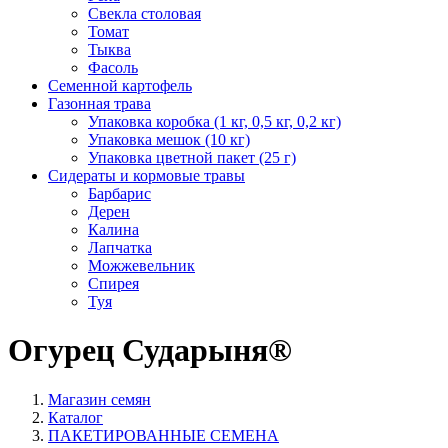
Свекла столовая
Томат
Тыква
Фасоль
Семенной картофель
Газонная трава
Упаковка коробка (1 кг, 0,5 кг, 0,2 кг)
Упаковка мешок (10 кг)
Упаковка цветной пакет (25 г)
Сидераты и кормовые травы
Барбарис
Дерен
Калина
Лапчатка
Можжевельник
Спирея
Туя
Огурец Сударыня®
Магазин семян
Каталог
ПАКЕТИРОВАННЫЕ СЕМЕНА