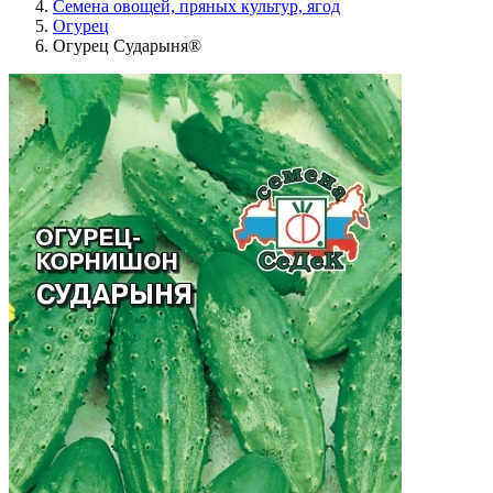
Семена овощей, пряных культур, ягод
Огурец
Огурец Сударыня®