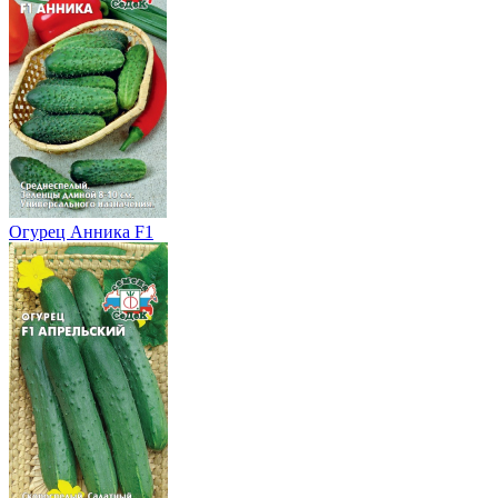
Огурец Анника F1