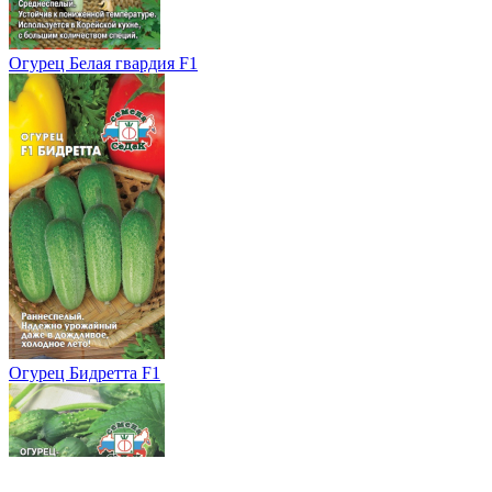
Огурец Белая гвардия F1
Огурец Бидретта F1