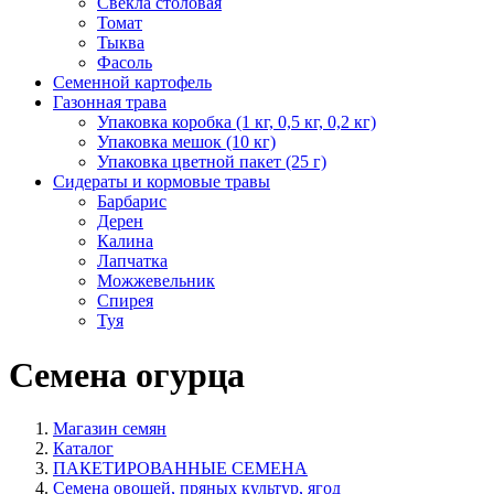
Свекла столовая
Томат
Тыква
Фасоль
Семенной картофель
Газонная трава
Упаковка коробка (1 кг, 0,5 кг, 0,2 кг)
Упаковка мешок (10 кг)
Упаковка цветной пакет (25 г)
Сидераты и кормовые травы
Барбарис
Дерен
Калина
Лапчатка
Можжевельник
Спирея
Туя
Семена огурца
Магазин семян
Каталог
ПАКЕТИРОВАННЫЕ СЕМЕНА
Семена овощей, пряных культур, ягод