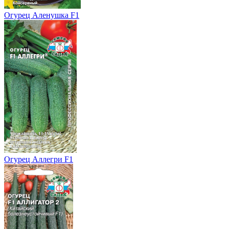
Огурец Аленушка F1
Огурец Аллегри F1