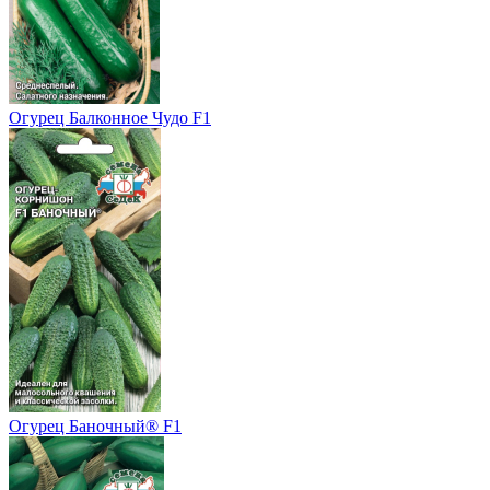
Огурец Балконное Чудо F1
Огурец Баночный® F1