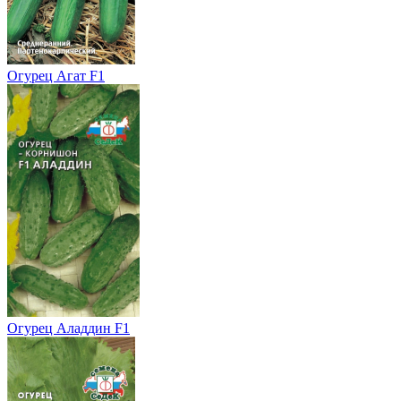
Огурец Агат F1
Огурец Аладдин F1