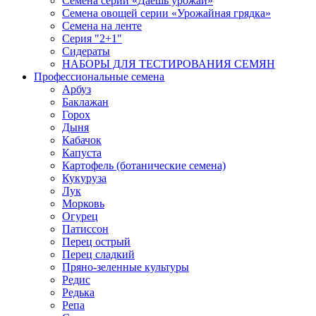
Семена серии «Даёшь урожай»
Семена овощей серии «Урожайная грядка»
Семена на ленте
Серия "2+1"
Сидераты
НАБОРЫ ДЛЯ ТЕСТИРОВАНИЯ СЕМЯН
Профессиональные семена
Арбуз
Баклажан
Горох
Дыня
Кабачок
Капуста
Картофель (ботанические семена)
Кукуруза
Лук
Морковь
Огурец
Патиссон
Перец острый
Перец сладкий
Пряно-зеленные культуры
Редис
Редька
Репа