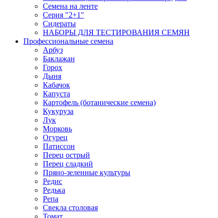
Семена на ленте
Серия "2+1"
Сидераты
НАБОРЫ ДЛЯ ТЕСТИРОВАНИЯ СЕМЯН
Профессиональные семена
Арбуз
Баклажан
Горох
Дыня
Кабачок
Капуста
Картофель (ботанические семена)
Кукуруза
Лук
Морковь
Огурец
Патиссон
Перец острый
Перец сладкий
Пряно-зеленные культуры
Редис
Редька
Репа
Свекла столовая
Томат