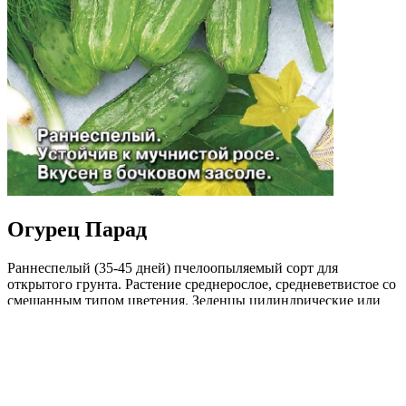
Огурец Парад
Раннеспелый (35-45 дней) пчелоопыляемый сорт для
открытого грунта. Растение среднерослое, средневетвистое со
смешанным типом цветения. Зеленцы цилиндрические или
овально-цилиндрические, редкобугорчатые, зеленые,
белошипые, длиной 10-11см, массой 90-105 г. Ценность сорта:
высокая устойчивость к мучнистой росе, дружное
плодоношение, отличные вкусовые качества свежих огурцов.
Рекомендуется для употребления в свежем виде и
консервирования мелких огурчиков.