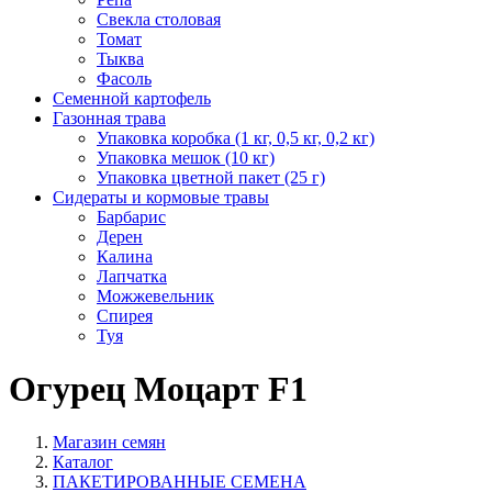
Свекла столовая
Томат
Тыква
Фасоль
Семенной картофель
Газонная трава
Упаковка коробка (1 кг, 0,5 кг, 0,2 кг)
Упаковка мешок (10 кг)
Упаковка цветной пакет (25 г)
Сидераты и кормовые травы
Барбарис
Дерен
Калина
Лапчатка
Можжевельник
Спирея
Туя
Огурец Моцарт F1
Магазин семян
Каталог
ПАКЕТИРОВАННЫЕ СЕМЕНА