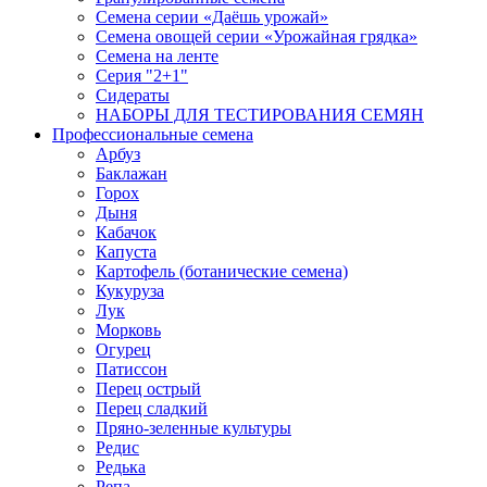
Семена серии «Даёшь урожай»
Семена овощей серии «Урожайная грядка»
Семена на ленте
Серия "2+1"
Сидераты
НАБОРЫ ДЛЯ ТЕСТИРОВАНИЯ СЕМЯН
Профессиональные семена
Арбуз
Баклажан
Горох
Дыня
Кабачок
Капуста
Картофель (ботанические семена)
Кукуруза
Лук
Морковь
Огурец
Патиссон
Перец острый
Перец сладкий
Пряно-зеленные культуры
Редис
Редька
Репа