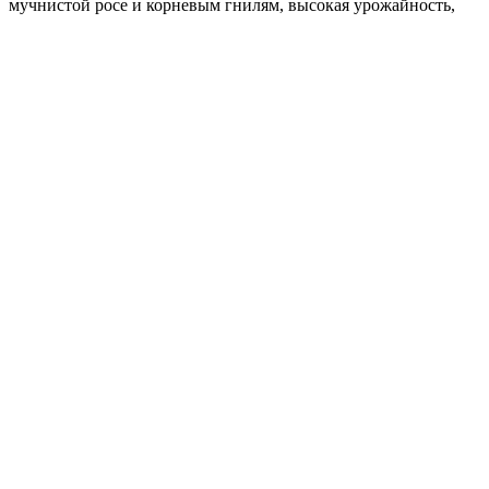
мучнистой росе и корневым гнилям, высокая урожайность,
товарная стандартность, пригодность к транспортировке и
хранению. Рекомендуется для употребления в свежем виде. В
засолке и консервации не теряет цвета при термической
обработке.
Где купить?
Интернет-магазин
Новости
Каталог
Прайс-листы
Доставка
Информация
Контакты