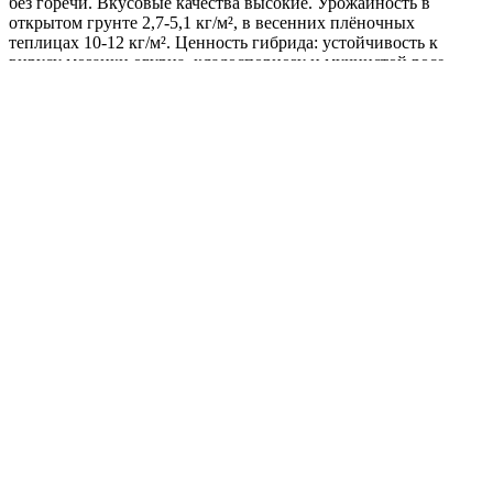
без горечи. Вкусовые качества высокие. Урожайность в
открытом грунте 2,7-5,1 кг/м², в весенних плёночных
теплицах 10-12 кг/м². Ценность гибрида: устойчивость к
вирусу мозаики огурца, кладоспориозу и мучнистой росе,
стабильное плодоношение при любых погодных условиях,
высокие товарные качества, подходит для длительной
транспортировки. Рекомендуется для употребления в свежем
виде, консервирования, засолки.
Где купить?
Интернет-магазин
Новости
Каталог
Прайс-листы
Доставка
Информация
Контакты