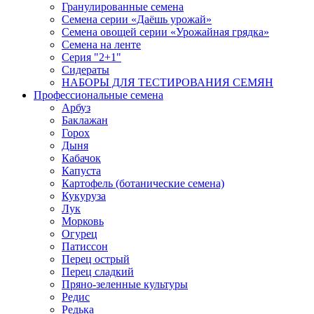
Гранулированные семена
Семена серии «Даёшь урожай»
Семена овощей серии «Урожайная грядка»
Семена на ленте
Серия "2+1"
Сидераты
НАБОРЫ ДЛЯ ТЕСТИРОВАНИЯ СЕМЯН
Профессиональные семена
Арбуз
Баклажан
Горох
Дыня
Кабачок
Капуста
Картофель (ботанические семена)
Кукуруза
Лук
Морковь
Огурец
Патиссон
Перец острый
Перец сладкий
Пряно-зеленные культуры
Редис
Редька