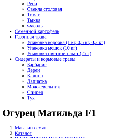
Репа
Свекла столовая
Томат
Тыква
Фасоль
Семенной картофель
Газонная трава
Упаковка коробка (1 кг, 0,5 кг, 0,2 кг)
Упаковка мешок (10 кг)
Упаковка цветной пакет (25 г)
Сидераты и кормовые травы
Барбарис
Дерен
Калина
Лапчатка
Можжевельник
Спирея
Туя
Огурец Матильда F1
Магазин семян
Каталог