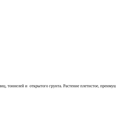
лиц, тоннелей и открытого грунта. Растение плетистое, преиму
угорчатые, темно-зеленые с белым опушением, длиной 10-12 см, 
 плодоношение, высокие вкусовые и товарные качества. Рекомен