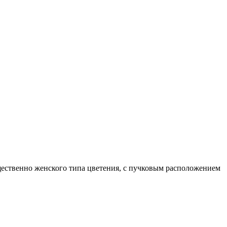
щественно женского типа цветения, с пучковым расположением
массой 65-90 г, без горечи. Ценность гибрида: обладает
дуется для консервирования и засолки.