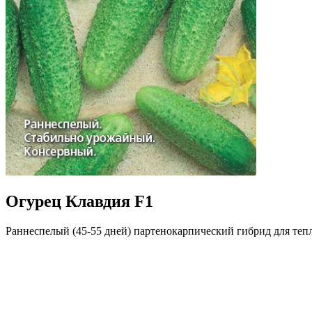
Огурец Клавдия F1
Раннеспелый (45-55 дней) партенокарпический гибрид для теп
завязей в узлах. Зеленцы выравненные, цилиндрические, мелкоб
комплексной устойчивостью к болезням, стабильное и обильное
Где купить?
Интернет-магазин