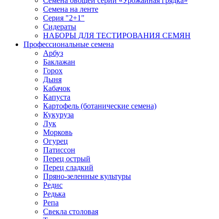
Семена овощей серии «Урожайная грядка»
Семена на ленте
Серия "2+1"
Сидераты
НАБОРЫ ДЛЯ ТЕСТИРОВАНИЯ СЕМЯН
Профессиональные семена
Арбуз
Баклажан
Горох
Дыня
Кабачок
Капуста
Картофель (ботанические семена)
Кукуруза
Лук
Морковь
Огурец
Патиссон
Перец острый
Перец сладкий
Пряно-зеленные культуры
Редис
Редька
Репа
Свекла столовая