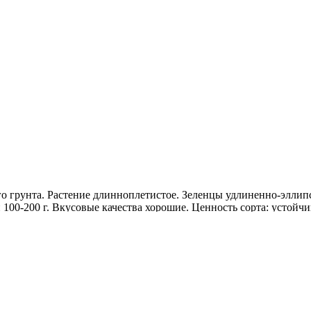
о грунта. Растение длинноплетистое. Зеленцы удлиненно-эллип
 100-200 г. Вкусовые качества хорошие. Ценность сорта: устойч
ания.