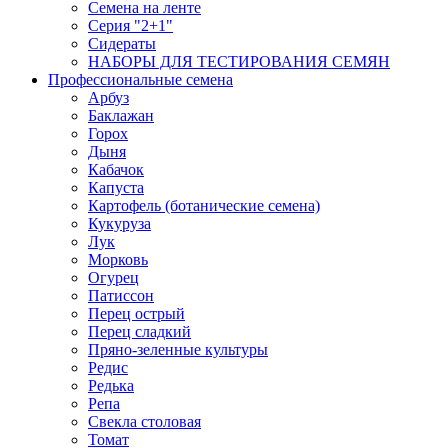
Семена на ленте
Серия "2+1"
Сидераты
НАБОРЫ ДЛЯ ТЕСТИРОВАНИЯ СЕМЯН
Профессиональные семена
Арбуз
Баклажан
Горох
Дыня
Кабачок
Капуста
Картофель (ботанические семена)
Кукуруза
Лук
Морковь
Огурец
Патиссон
Перец острый
Перец сладкий
Пряно-зеленные культуры
Редис
Редька
Репа
Свекла столовая
Томат