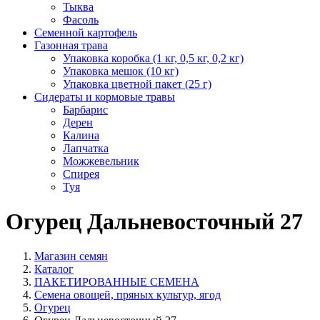
Тыква
Фасоль
Семенной картофель
Газонная трава
Упаковка коробка (1 кг, 0,5 кг, 0,2 кг)
Упаковка мешок (10 кг)
Упаковка цветной пакет (25 г)
Сидераты и кормовые травы
Барбарис
Дерен
Калина
Лапчатка
Можжевельник
Спирея
Туя
Огурец Дальневосточный 27
Магазин семян
Каталог
ПАКЕТИРОВАННЫЕ СЕМЕНА
Семена овощей, пряных культур, ягод
Огурец