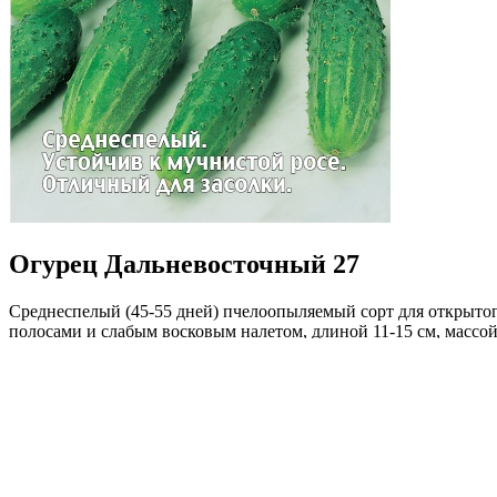
Огурец Дальневосточный 27
Среднеспелый (45-55 дней) пчелоопыляемый сорт для открытог
полосами и слабым восковым налетом, длиной 11-15 см, массой
товарность зеленцов. Рекомендуется для засолки и консервиров
Где купить?
Интернет-магазин
Новости
Каталог
Прайс-листы