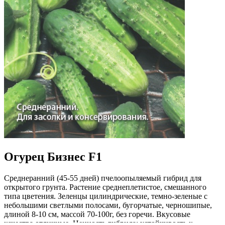
Огурец Бизнес F1
Среднеранний (45-55 дней) пчелоопыляемый гибрид для
открытого грунта. Растение среднеплетистое, смешанного
типа цветения. Зеленцы цилиндрические, темно-зеленые с
небольшими светлыми полосами, бугорчатые, черношипые,
длиной 8-10 см, массой 70-100г, без горечи. Вкусовые
качества отличные. Ценность гибрида: устойчивость к