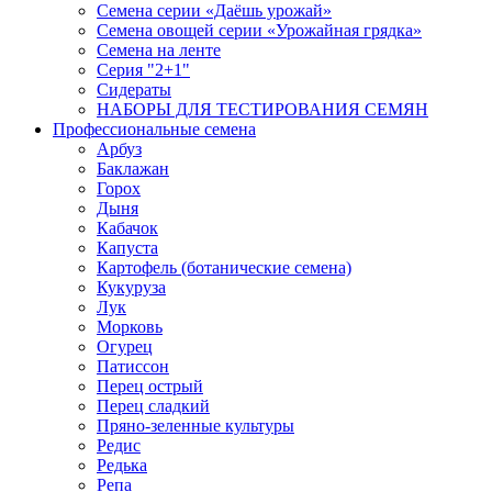
Семена серии «Даёшь урожай»
Семена овощей серии «Урожайная грядка»
Семена на ленте
Серия "2+1"
Сидераты
НАБОРЫ ДЛЯ ТЕСТИРОВАНИЯ СЕМЯН
Профессиональные семена
Арбуз
Баклажан
Горох
Дыня
Кабачок
Капуста
Картофель (ботанические семена)
Кукуруза
Лук
Морковь
Огурец
Патиссон
Перец острый
Перец сладкий
Пряно-зеленные культуры
Редис
Редька
Репа