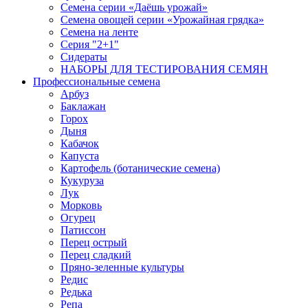
Семена серии «Даёшь урожай»
Семена овощей серии «Урожайная грядка»
Семена на ленте
Серия "2+1"
Сидераты
НАБОРЫ ДЛЯ ТЕСТИРОВАНИЯ СЕМЯН
Профессиональные семена
Арбуз
Баклажан
Горох
Дыня
Кабачок
Капуста
Картофель (ботанические семена)
Кукуруза
Лук
Морковь
Огурец
Патиссон
Перец острый
Перец сладкий
Пряно-зеленные культуры
Редис
Редька
Репа