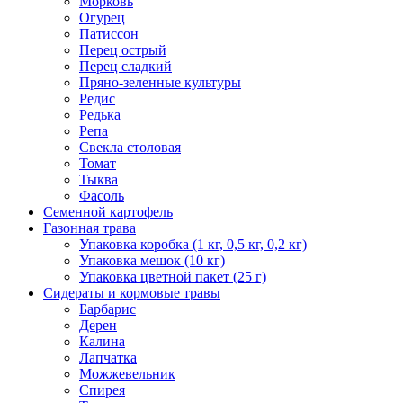
Морковь
Огурец
Патиссон
Перец острый
Перец сладкий
Пряно-зеленные культуры
Редис
Редька
Репа
Свекла столовая
Томат
Тыква
Фасоль
Семенной картофель
Газонная трава
Упаковка коробка (1 кг, 0,5 кг, 0,2 кг)
Упаковка мешок (10 кг)
Упаковка цветной пакет (25 г)
Сидераты и кормовые травы
Барбарис
Дерен
Калина
Лапчатка
Можжевельник
Спирея