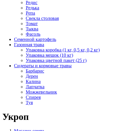
Редис
Редька
Репа
Свекла столовая
Томат
Тыква
Фасоль
Семенной картофель
Газонная трава
Упаковка коробка (1 кг, 0,5 кг, 0,2 кг)
Упаковка мешок (10 кг)
Упаковка цветной пакет (25 г)
Сидераты и кормовые травы
Барбарис
Дерен
Калина
Лапчатка
Можжевельник
Спирея
Туя
Укроп
Магазин семян