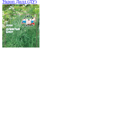
Укроп Дилл (ДУ)
Укроп Душистый букет (ДУ)
Где купить?
Интернет-магазин
Новости
Каталог
Прайс-листы
Доставка
Информация
Контакты