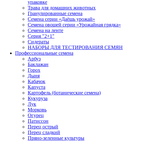
упаковке
Трава для домашних животных
Гранулированные семена
Семена серии «Даёшь урожай»
Семена овощей серии «Урожайная грядка»
Семена на ленте
Серия "2+1"
Сидераты
НАБОРЫ ДЛЯ ТЕСТИРОВАНИЯ СЕМЯН
Профессиональные семена
Арбуз
Баклажан
Горох
Дыня
Кабачок
Капуста
Картофель (ботанические семена)
Кукуруза
Лук
Морковь
Огурец
Патиссон
Перец острый
Перец сладкий
Пряно-зеленные культуры