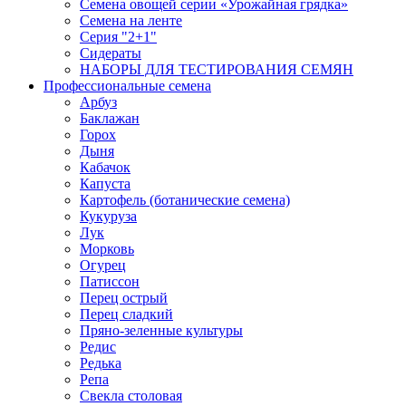
Семена овощей серии «Урожайная грядка»
Семена на ленте
Серия "2+1"
Сидераты
НАБОРЫ ДЛЯ ТЕСТИРОВАНИЯ СЕМЯН
Профессиональные семена
Арбуз
Баклажан
Горох
Дыня
Кабачок
Капуста
Картофель (ботанические семена)
Кукуруза
Лук
Морковь
Огурец
Патиссон
Перец острый
Перец сладкий
Пряно-зеленные культуры
Редис
Редька
Репа
Свекла столовая