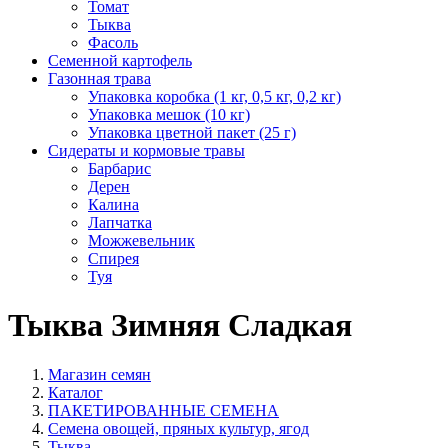
Томат
Тыква
Фасоль
Семенной картофель
Газонная трава
Упаковка коробка (1 кг, 0,5 кг, 0,2 кг)
Упаковка мешок (10 кг)
Упаковка цветной пакет (25 г)
Сидераты и кормовые травы
Барбарис
Дерен
Калина
Лапчатка
Можжевельник
Спирея
Туя
Тыква Зимняя Сладкая
Магазин семян
Каталог
ПАКЕТИРОВАННЫЕ СЕМЕНА
Семена овощей, пряных культур, ягод
Тыква