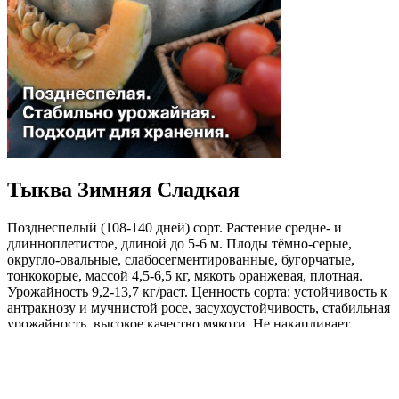
Тыква Зимняя Сладкая
Позднеспелый (108-140 дней) сорт. Растение средне- и
длинноплетистое, длиной до 5-6 м. Плоды тёмно-серые,
округло-овальные, слабосегментированные, бугорчатые,
тонкокорые, массой 4,5-6,5 кг, мякоть оранжевая, плотная.
Урожайность 9,2-13,7 кг/раст. Ценность сорта: устойчивость к
антракнозу и мучнистой росе, засухоустойчивость, стабильная
урожайность, высокое качество мякоти. Не накапливает
нитраты. Рекомендуется для диетического и детского питания,
переработки на соки.
Где купить?