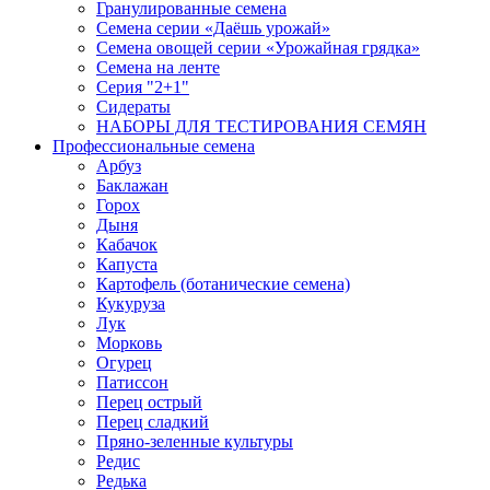
Гранулированные семена
Семена серии «Даёшь урожай»
Семена овощей серии «Урожайная грядка»
Семена на ленте
Серия "2+1"
Сидераты
НАБОРЫ ДЛЯ ТЕСТИРОВАНИЯ СЕМЯН
Профессиональные семена
Арбуз
Баклажан
Горох
Дыня
Кабачок
Капуста
Картофель (ботанические семена)
Кукуруза
Лук
Морковь
Огурец
Патиссон
Перец острый
Перец сладкий
Пряно-зеленные культуры
Редис
Редька