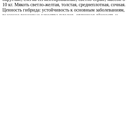
10 кг. Мякоть светло-желтая, толстая, среднеплотная, сочная.
Ценность гибрида: устойчивость к основным заболеваниям,
высокие вкусовые качества плодов, отличная лёжкость и
транспортабельность. Имеет низкую калорийность. Полезна
при атеросклерозе и ожирении.
Рекомендуется для использования в свежем виде, домашней
кулинарии, переработки. "
Где купить?
Интернет-магазин
Новости
Каталог
Прайс-листы
Доставка
Информация
Контакты