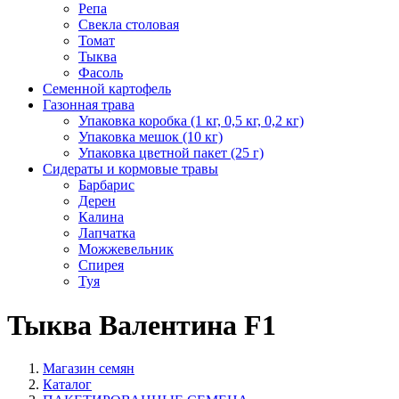
Репа
Свекла столовая
Томат
Тыква
Фасоль
Семенной картофель
Газонная трава
Упаковка коробка (1 кг, 0,5 кг, 0,2 кг)
Упаковка мешок (10 кг)
Упаковка цветной пакет (25 г)
Сидераты и кормовые травы
Барбарис
Дерен
Калина
Лапчатка
Можжевельник
Спирея
Туя
Тыква Валентина F1
Магазин семян
Каталог