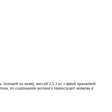
 похожей на чалму, массой 2,5-3 кг, с яркой оранжевой
тина, по содержанию которого превосходит морковь и
озволяют выращивать этот сорт в северных районах. Назначение