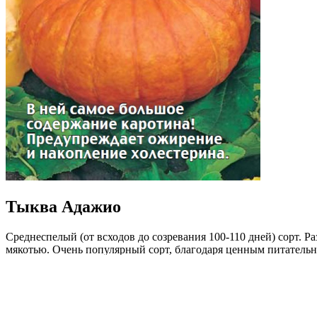
Тыква Адажио
Среднеспелый (от всходов до созревания 100-110 дней) сорт. Р
мякотью. Очень популярный сорт, благодаря ценным питатель
абрикосы, и небольшой, «порционной» массе плодов. Ценность 
универсальное.
Где купить?