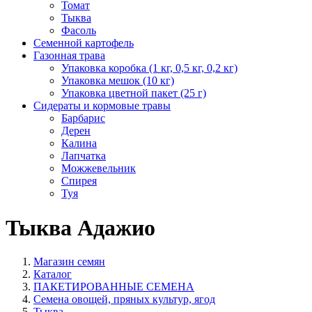
Томат
Тыква
Фасоль
Семенной картофель
Газонная трава
Упаковка коробка (1 кг, 0,5 кг, 0,2 кг)
Упаковка мешок (10 кг)
Упаковка цветной пакет (25 г)
Сидераты и кормовые травы
Барбарис
Дерен
Калина
Лапчатка
Можжевельник
Спирея
Туя
Тыква Адажио
Магазин семян
Каталог
ПАКЕТИРОВАННЫЕ СЕМЕНА
Семена овощей, пряных культур, ягод
Тыква