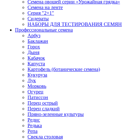
Семена овощей серии «Урожайная грядка»
Семена на ленте
Серия "2+1"
Сидераты
НАБОРЫ ДЛЯ ТЕСТИРОВАНИЯ СЕМЯН
Профессиональные семена
Арбуз
Баклажан
Горох
Дыня
Кабачок
Капуста
Картофель (ботанические семена)
Кукуруза
Лук
Морковь
Огурец
Патиссон
Перец острый
Перец сладкий
Пряно-зеленные культуры
Редис
Редька
Репа
Свекла столовая