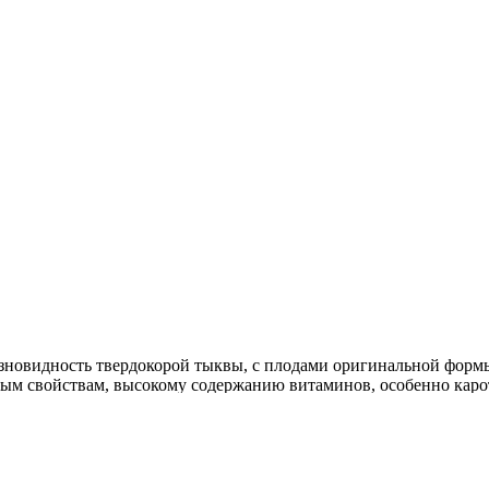
азновидность твердокорой тыквы, с плодами оригинальной формы,
ным свойствам, высокому содержанию витаминов, особенно каро
сорта: быстрое созревание и относительная холодостойкость, п