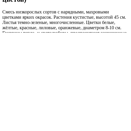
Смесь низкорослых сортов с нарядными, махровыми
цветками ярких окрасок. Растения кустистые, высотой 45 см.
Листья темно-зеленые, многочисленные. Цветки белые,
жёлтые, красные, лиловые, оранжевые, диаметром 8-10 см.
Георгины тепло- и светолюбивы, предпочитают защищенные
от холодных и сильных ветров места, рыхлые плодородные
почвы, умеренное увлажнение. Цветение обильное и
продолжительное все лето до осени. Используются в
групповых и одиночных посадках, на клумбах, рабатках, в
вазонах и балконных ящиках.
Где купить?
Интернет-магазин
Новости
Каталог
Прайс-листы
Доставка
Информация
Контакты