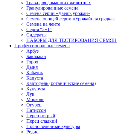
Трава для домашних животных
Гранулированные семена
Семена серии «Даёшь урожай»
Семена овощей серии «Урожайная грядка»
Семена на ленте
Серия "2+1"
Сидераты
НАБОРЫ ДЛЯ ТЕСТИРОВАНИЯ СЕМЯН
Профессиональные семена
Арбуз
Баклажан
Горох
Дыня
Кабачок
Капуста
Картофель (ботанические семена)
Кукуруза
Лук
Морковь
Огурец
Патиссон
Перец острый
Перец сладкий
Пряно-зеленные культуры
Редис