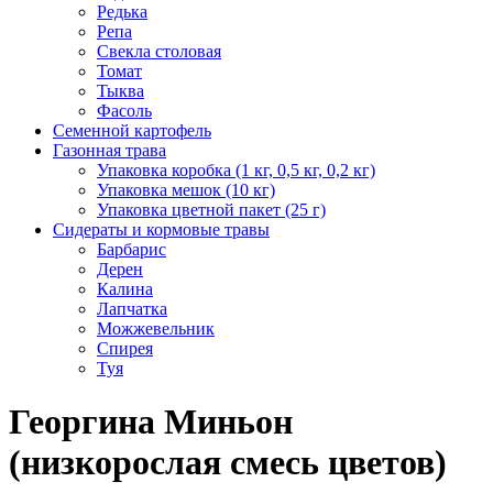
Редька
Репа
Свекла столовая
Томат
Тыква
Фасоль
Семенной картофель
Газонная трава
Упаковка коробка (1 кг, 0,5 кг, 0,2 кг)
Упаковка мешок (10 кг)
Упаковка цветной пакет (25 г)
Сидераты и кормовые травы
Барбарис
Дерен
Калина
Лапчатка
Можжевельник
Спирея
Туя
Георгина Миньон
(низкорослая смесь цветов)