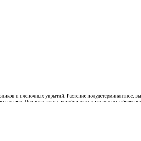
арников и пленочных укрытий. Растение полудетерминантное, выс
м сахаров. Ценность сорта: устойчивость к основным заболеван
я соков.