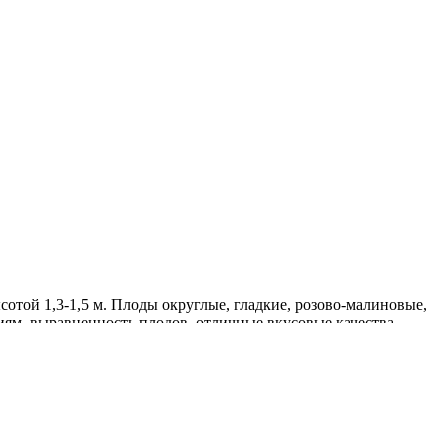
отой 1,3-1,5 м. Плоды округлые, гладкие, розово-малиновые,
иям, выравненность плодов, отличные вкусовые качества.