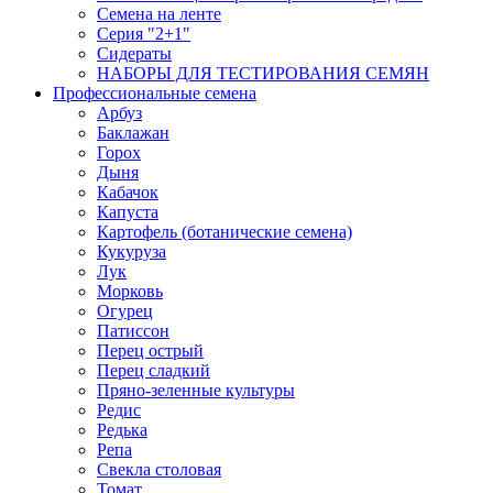
Семена на ленте
Серия "2+1"
Сидераты
НАБОРЫ ДЛЯ ТЕСТИРОВАНИЯ СЕМЯН
Профессиональные семена
Арбуз
Баклажан
Горох
Дыня
Кабачок
Капуста
Картофель (ботанические семена)
Кукуруза
Лук
Морковь
Огурец
Патиссон
Перец острый
Перец сладкий
Пряно-зеленные культуры
Редис
Редька
Репа
Свекла столовая
Томат