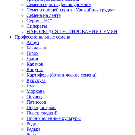
Семена серии «Даёшь урожай»
Семена овощей серии «Урожайная грядка»
Семена на ленте
Серия "2+1"
Сидераты
НАБОРЫ ДЛЯ ТЕСТИРОВАНИЯ СЕМЯН
Профессиональные семена
Арбуз
Баклажан
Горох
Дыня
Кабачок
Капуста
Картофель (ботанические семена)
Кукуруза
Лук
Морковь
Огурец
Патиссон
Перец острый
Перец сладкий
Пряно-зеленные культуры
Редис
Редька
Репа