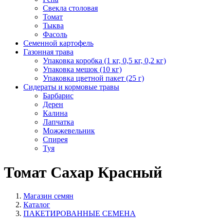
Свекла столовая
Томат
Тыква
Фасоль
Семенной картофель
Газонная трава
Упаковка коробка (1 кг, 0,5 кг, 0,2 кг)
Упаковка мешок (10 кг)
Упаковка цветной пакет (25 г)
Сидераты и кормовые травы
Барбарис
Дерен
Калина
Лапчатка
Можжевельник
Спирея
Туя
Томат Сахар Красный
Магазин семян
Каталог
ПАКЕТИРОВАННЫЕ СЕМЕНА