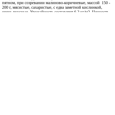
пятном, при созревании малиново-коричневые, массой 150 -
200 г, мясистые, сахаристые, с едва заметной кислинкой,
очень вкусные. Урожайность составляет 6,2 кг/м2. Ценность
сорта: оригинальная окраска плодов и отличный вкус,
высокое содержание сахаров и ликопина. Рекомендуется для
употребления в свежем виде, приготовления сока.
Где купить?
Интернет-магазин
Новости
Каталог
Прайс-листы
Доставка
Информация
Контакты