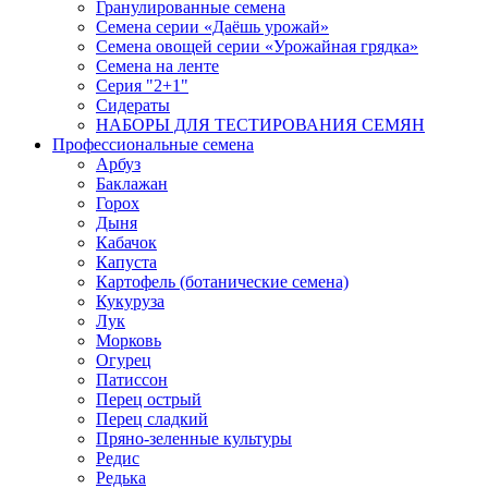
Гранулированные семена
Семена серии «Даёшь урожай»
Семена овощей серии «Урожайная грядка»
Семена на ленте
Серия "2+1"
Сидераты
НАБОРЫ ДЛЯ ТЕСТИРОВАНИЯ СЕМЯН
Профессиональные семена
Арбуз
Баклажан
Горох
Дыня
Кабачок
Капуста
Картофель (ботанические семена)
Кукуруза
Лук
Морковь
Огурец
Патиссон
Перец острый
Перец сладкий
Пряно-зеленные культуры
Редис
Редька