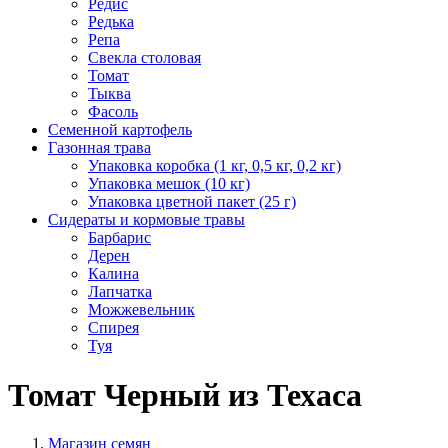
Редис
Редька
Репа
Свекла столовая
Томат
Тыква
Фасоль
Семенной картофель
Газонная трава
Упаковка коробка (1 кг, 0,5 кг, 0,2 кг)
Упаковка мешок (10 кг)
Упаковка цветной пакет (25 г)
Сидераты и кормовые травы
Барбарис
Дерен
Калина
Лапчатка
Можжевельник
Спирея
Туя
Томат Черный из Техаса
Магазин семян