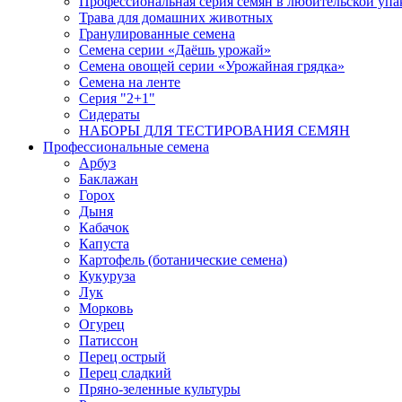
Профессиональная серия семян в любительской упа
Трава для домашних животных
Гранулированные семена
Семена серии «Даёшь урожай»
Семена овощей серии «Урожайная грядка»
Семена на ленте
Серия "2+1"
Сидераты
НАБОРЫ ДЛЯ ТЕСТИРОВАНИЯ СЕМЯН
Профессиональные семена
Арбуз
Баклажан
Горох
Дыня
Кабачок
Капуста
Картофель (ботанические семена)
Кукуруза
Лук
Морковь
Огурец
Патиссон
Перец острый
Перец сладкий
Пряно-зеленные культуры