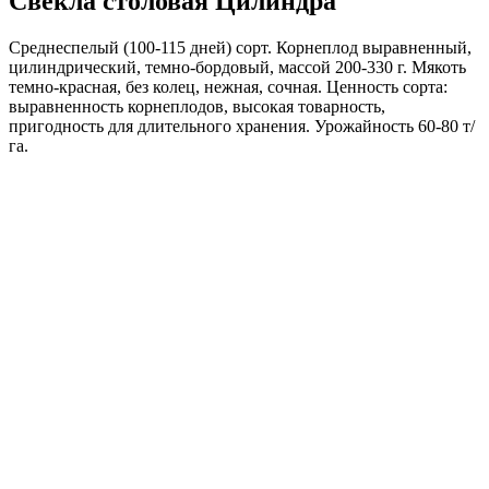
Свекла столовая Цилиндра
Среднеспелый (100-115 дней) сорт. Корнеплод выравненный,
цилиндрический, темно-бордовый, массой 200-330 г. Мякоть
темно-красная, без колец, нежная, сочная. Ценность сорта:
выравненность корнеплодов, высокая товарность,
пригодность для длительного хранения. Урожайность 60-80 т/
га.
Где купить?
Интернет-магазин
Новости
Каталог
Прайс-листы
Доставка
Информация
Контакты