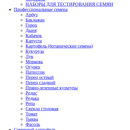
НАБОРЫ ДЛЯ ТЕСТИРОВАНИЯ СЕМЯН
Профессиональные семена
Арбуз
Баклажан
Горох
Дыня
Кабачок
Капуста
Картофель (ботанические семена)
Кукуруза
Лук
Морковь
Огурец
Патиссон
Перец острый
Перец сладкий
Пряно-зеленные культуры
Редис
Редька
Репа
Свекла столовая
Томат
Тыква
Фасоль
Семенной картофель