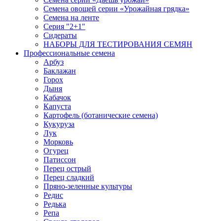
Семена овощей серии «Урожайная грядка»
Семена на ленте
Серия "2+1"
Сидераты
НАБОРЫ ДЛЯ ТЕСТИРОВАНИЯ СЕМЯН
Профессиональные семена
Арбуз
Баклажан
Горох
Дыня
Кабачок
Капуста
Картофель (ботанические семена)
Кукуруза
Лук
Морковь
Огурец
Патиссон
Перец острый
Перец сладкий
Пряно-зеленные культуры
Редис
Редька
Репа