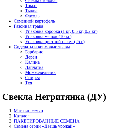
Свекла столовая
Томат
Тыква
Фасоль
Семенной картофель
Газонная трава
Упаковка коробка (1 кг, 0,5 кг, 0,2 кг)
Упаковка мешок (10 кг)
Упаковка цветной пакет (25 г)
Сидераты и кормовые травы
Барбарис
Дерен
Калина
Лапчатка
Можжевельник
Спирея
Туя
Свекла Негритянка (ДУ)
Магазин семян
Каталог
ПАКЕТИРОВАННЫЕ СЕМЕНА
Семена серии «Даёшь урожай»