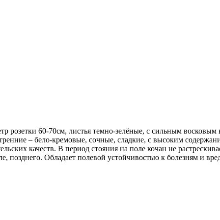
тр розетки 60-70см, листья темно-зелёные, с сильным восковым
нутренние – бело-кремовые, сочные, сладкие, с высоким содержа
ельских качеств. В период стояния на поле кочан не растрескивае
е, позднего. Обладает полевой устойчивостью к болезням и вред