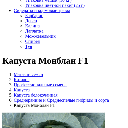
Упаковка мешок (10 кг)
Упаковка цветной пакет (25 г)
Сидераты и кормовые травы
Барбарис
Дерен
Калина
Лапчатка
Можжевельник
Спирея
Туя
Капуста Монблан F1
Магазин семян
Каталог
Профессиональные семена
Капуста
Капуста белокочанная
Среднеранние и Среднеспелые гибриды и сорта
Капуста Монблан F1