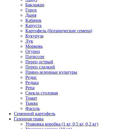
Баклажан
Горох
Дыня
Кабачок
Капуста
Картофель (ботанические семена)
Кукуруза
Лук
Морковь
Огурец
Патиссон
Перец острый
Перец сладкий
Пряно-зеленные культуры
Редис
Редька
Репа
Свекла столовая
Томат
Тыква
Фасоль
Семенной картофель
Газонная трава
Упаковка коробка (1 кг, 0,5 кг, 0,2 кг)