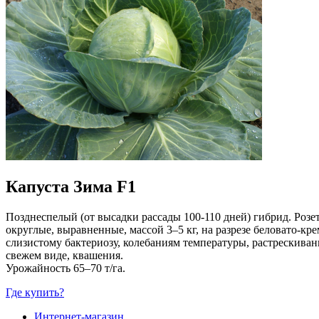
Капуста Зима F1
Позднеспелый (от высадки рассады 100-110 дней) гибрид. Розет
округлые, выравненные, массой 3–5 кг, на разрезе беловато-­к
слизистому бактериозу, колебаниям температуры, растрескиван
свежем виде, квашения.
Урожайность 65–70 т/га.
Где купить?
Интернет-магазин