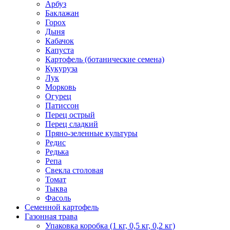
Арбуз
Баклажан
Горох
Дыня
Кабачок
Капуста
Картофель (ботанические семена)
Кукуруза
Лук
Морковь
Огурец
Патиссон
Перец острый
Перец сладкий
Пряно-зеленные культуры
Редис
Редька
Репа
Свекла столовая
Томат
Тыква
Фасоль
Семенной картофель
Газонная трава
Упаковка коробка (1 кг, 0,5 кг, 0,2 кг)