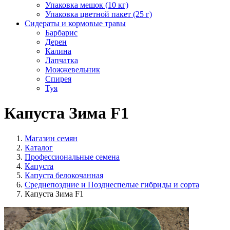
Упаковка мешок (10 кг)
Упаковка цветной пакет (25 г)
Сидераты и кормовые травы
Барбарис
Дерен
Калина
Лапчатка
Можжевельник
Спирея
Туя
Капуста Зима F1
Магазин семян
Каталог
Профессиональные семена
Капуста
Капуста белокочанная
Среднепоздние и Позднеспелые гибриды и сорта
Капуста Зима F1