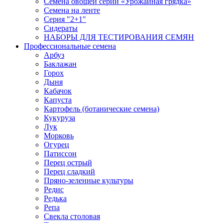
Семена овощей серии «Урожайная грядка»
Семена на ленте
Серия "2+1"
Сидераты
НАБОРЫ ДЛЯ ТЕСТИРОВАНИЯ СЕМЯН
Профессиональные семена
Арбуз
Баклажан
Горох
Дыня
Кабачок
Капуста
Картофель (ботанические семена)
Кукуруза
Лук
Морковь
Огурец
Патиссон
Перец острый
Перец сладкий
Пряно-зеленные культуры
Редис
Редька
Репа
Свекла столовая