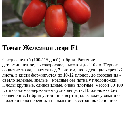
Томат Железная леди F1
Среднеспелый (100-115 дней) гибрид. Растение
детерминантное, высокорослое, высотой до 110 см. Первое
соцветие закладывается над 7 листом, последующие через 1-2
листа, в кисти формируется до 10-12 плодов, до созревания -
светло-зелёные, зрелые – красные без пятна у плодоножки.
Плоды крупные, сливовидные, очень плотные, массой 80-100
г, с высоким содержанием сухих веществ. Плодоножка без
сочленения. Гибрид устойчив к вертициллезному увяданию.
Подходит для перевозки на дальние расстояния. Основное
назначение для цельноплодного консервирования.
Урожайность 60-75 т/га.
Где купить?