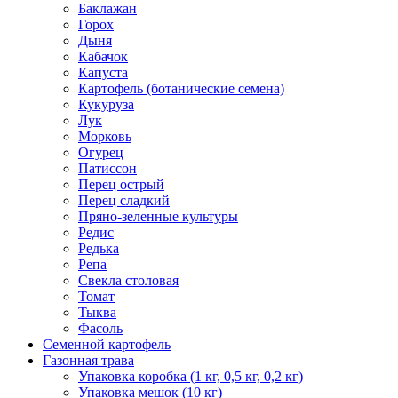
Баклажан
Горох
Дыня
Кабачок
Капуста
Картофель (ботанические семена)
Кукуруза
Лук
Морковь
Огурец
Патиссон
Перец острый
Перец сладкий
Пряно-зеленные культуры
Редис
Редька
Репа
Свекла столовая
Томат
Тыква
Фасоль
Семенной картофель
Газонная трава
Упаковка коробка (1 кг, 0,5 кг, 0,2 кг)
Упаковка мешок (10 кг)