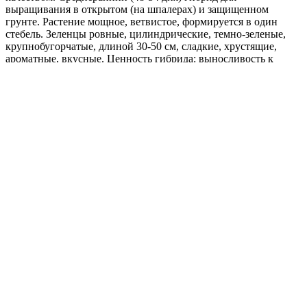
выращивания в открытом (на шпалерах) и защищенном
грунте. Растение мощное, ветвистое, формируется в один
стебель. Зеленцы ровные, цилиндрические, темно-зеленые,
крупнобугорчатые, длиной 30-50 см, сладкие, хрустящие,
ароматные, вкусные. Ценность гибрида: выносливость к
высоким температурам, благодаря чему хорошо растет и
плодоносит в жару до 35°С, устойчивость к мучнистой росе,
ложной мучнистой росе и фузариозному увяданию.
Рекомендуется для употребления в свежем виде,
консервирования и засолки нарезанными дольками.
Где купить?
Интернет-магазин
Новости
Каталог
Прайс-листы
Доставка
Информация
Контакты