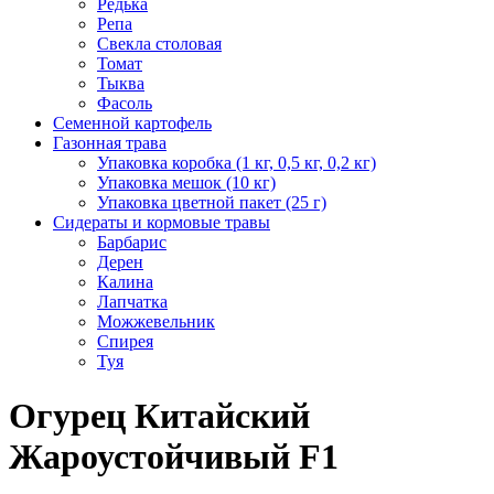
Редька
Репа
Свекла столовая
Томат
Тыква
Фасоль
Семенной картофель
Газонная трава
Упаковка коробка (1 кг, 0,5 кг, 0,2 кг)
Упаковка мешок (10 кг)
Упаковка цветной пакет (25 г)
Сидераты и кормовые травы
Барбарис
Дерен
Калина
Лапчатка
Можжевельник
Спирея
Туя
Огурец Китайский
Жароустойчивый F1