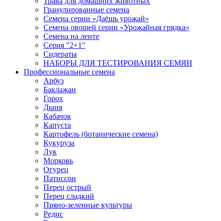
Трава для домашних животных
Гранулированные семена
Семена серии «Даёшь урожай»
Семена овощей серии «Урожайная грядка»
Семена на ленте
Серия "2+1"
Сидераты
НАБОРЫ ДЛЯ ТЕСТИРОВАНИЯ СЕМЯН
Профессиональные семена
Арбуз
Баклажан
Горох
Дыня
Кабачок
Капуста
Картофель (ботанические семена)
Кукуруза
Лук
Морковь
Огурец
Патиссон
Перец острый
Перец сладкий
Пряно-зеленные культуры
Редис