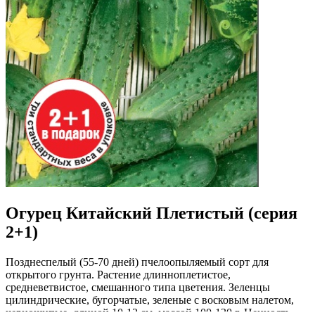
Огурец Китайский Плетистый (серия
2+1)
Позднеспелый (55-70 дней) пчелоопыляемый сорт для
открытого грунта. Растение длинноплетистое,
средневетвистое, смешанного типа цветения. Зеленцы
цилиндрические, бугорчатые, зеленые с восковым налетом,
черношипые, длиной 10-12 см, массой 100-130 г. Ценность