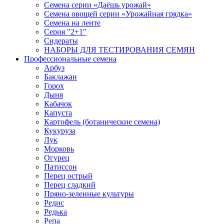
Семена серии «Даёшь урожай»
Семена овощей серии «Урожайная грядка»
Семена на ленте
Серия "2+1"
Сидераты
НАБОРЫ ДЛЯ ТЕСТИРОВАНИЯ СЕМЯН
Профессиональные семена
Арбуз
Баклажан
Горох
Дыня
Кабачок
Капуста
Картофель (ботанические семена)
Кукуруза
Лук
Морковь
Огурец
Патиссон
Перец острый
Перец сладкий
Пряно-зеленные культуры
Редис
Редька
Репа