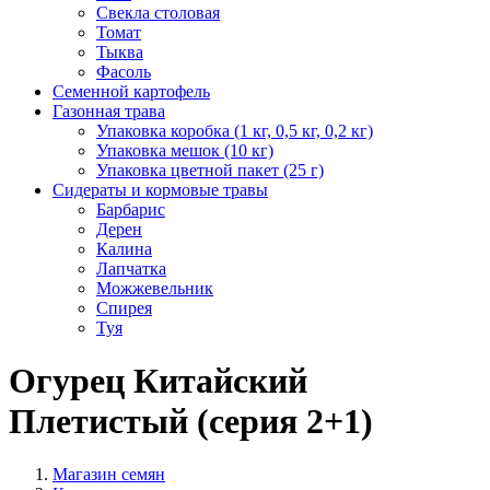
Свекла столовая
Томат
Тыква
Фасоль
Семенной картофель
Газонная трава
Упаковка коробка (1 кг, 0,5 кг, 0,2 кг)
Упаковка мешок (10 кг)
Упаковка цветной пакет (25 г)
Сидераты и кормовые травы
Барбарис
Дерен
Калина
Лапчатка
Можжевельник
Спирея
Туя
Огурец Китайский
Плетистый (серия 2+1)
Магазин семян