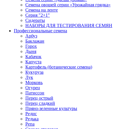
Семена овощей серии «Урожайная грядка»
Семена на ленте
Серия "2+1"
Сидераты
НАБОРЫ ДЛЯ ТЕСТИРОВАНИЯ СЕМЯН
Профессиональные семена
Арбуз
Баклажан
Горох
Дыня
Кабачок
Капуста
Картофель (ботанические семена)
Кукуруза
Лук
Морковь
Огурец
Патиссон
Перец острый
Перец сладкий
Пряно-зеленные культуры
Редис
Редька
Репа