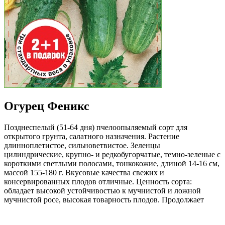
Огурец Феникс
Позднеспелый (51-64 дня) пчелоопыляемый сорт для
открытого грунта, салатного назначения. Растение
длинноплетистое, сильноветвистое. Зеленцы
цилиндрические, крупно- и редкобугорчатые, темно-зеленые с
короткими светлыми полосами, тонкокожие, длиной 14-16 см,
массой 155-180 г. Вкусовые качества свежих и
консервированных плодов отличные. Ценность сорта:
обладает высокой устойчивостью к мучнистой и ложной
мучнистой росе, высокая товарность плодов. Продолжает
отдавать урожай в период, когда основная масса сортов и
гибридов заканчивает вегетацию. Рекомендуется для