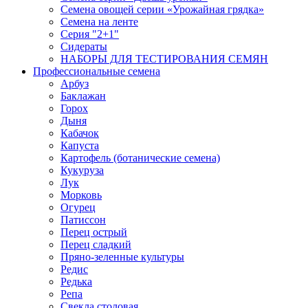
Семена овощей серии «Урожайная грядка»
Семена на ленте
Серия "2+1"
Сидераты
НАБОРЫ ДЛЯ ТЕСТИРОВАНИЯ СЕМЯН
Профессиональные семена
Арбуз
Баклажан
Горох
Дыня
Кабачок
Капуста
Картофель (ботанические семена)
Кукуруза
Лук
Морковь
Огурец
Патиссон
Перец острый
Перец сладкий
Пряно-зеленные культуры
Редис
Редька
Репа
Свекла столовая