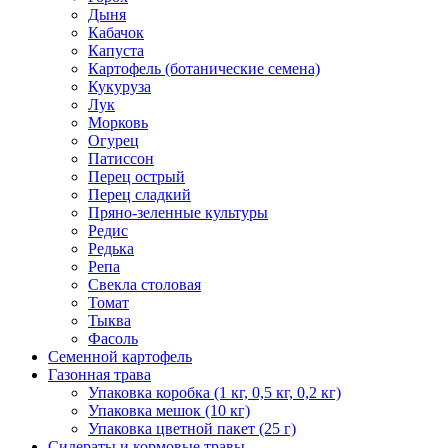
Дыня
Кабачок
Капуста
Картофель (ботанические семена)
Кукуруза
Лук
Морковь
Огурец
Патиссон
Перец острый
Перец сладкий
Пряно-зеленные культуры
Редис
Редька
Репа
Свекла столовая
Томат
Тыква
Фасоль
Семенной картофель
Газонная трава
Упаковка коробка (1 кг, 0,5 кг, 0,2 кг)
Упаковка мешок (10 кг)
Упаковка цветной пакет (25 г)
Сидераты и кормовые травы