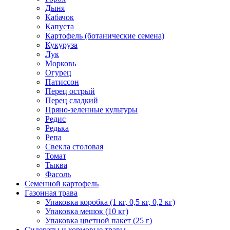
Дыня
Кабачок
Капуста
Картофель (ботанические семена)
Кукуруза
Лук
Морковь
Огурец
Патиссон
Перец острый
Перец сладкий
Пряно-зеленные культуры
Редис
Редька
Репа
Свекла столовая
Томат
Тыква
Фасоль
Семенной картофель
Газонная трава
Упаковка коробка (1 кг, 0,5 кг, 0,2 кг)
Упаковка мешок (10 кг)
Упаковка цветной пакет (25 г)
Сидераты и кормовые травы