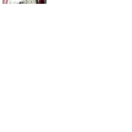
Редис Сладкоежка®
Редис Французский завтрак
Где купить?
Интернет-магазин
Новости
Каталог