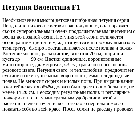
Петуния Валентина F1
Необыкновенная многоцветковая гибридная петуния серии
Пендолино никого не оставит равнодушным, она поражает
своим суперобильным и очень продолжительным цветением с
весны до поздней осени. Петуния этой серии отличается
особо ранним цветением, адаптируется к широкому диапазону
температур, быстро восстанавливается после полива и дождя.
Растение мощное, раскидистое, высотой 20 см, шириной
куста до 90 см. Цветки одиночные, воронковидные,
миниатюрные, диаметром 2,5-3 см, красивого насыщенно-
розового цвета. Петуния свето- и теплолюбива, предпочитает
суглинистые и супесчаные водопроницаемые плодородные
почвы. Не выносит сырых и кислых почв. При выращивании
в контейнерах их объём должен быть достаточно большим, не
менее 14-20 см. Необходим регулярный полив и регулярные
подкормки полным минеральным удобрением, чтобы
растение цвело в течение всего теплого периода и могло
показать себя во всей красе. Посев семян на рассаду проводят
в конце февраля-марте. Семена слегка вдавливают в почву, не
присыпая землей, хорошо увлажняют из распылителя. При
попадании влаги на гранулу оболочка должна раствориться.
Посевы накрывают стеклом или целлофаном для сохранения
постоянной влажности и до полных всходов, ставят в