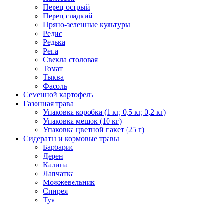
Перец острый
Перец сладкий
Пряно-зеленные культуры
Редис
Редька
Репа
Свекла столовая
Томат
Тыква
Фасоль
Семенной картофель
Газонная трава
Упаковка коробка (1 кг, 0,5 кг, 0,2 кг)
Упаковка мешок (10 кг)
Упаковка цветной пакет (25 г)
Сидераты и кормовые травы
Барбарис
Дерен
Калина
Лапчатка
Можжевельник
Спирея
Туя