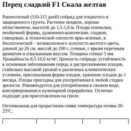
Перец сладкий F1 Скала желтая
Раннеспелый (110-115 дней) гибрид для открытого и
защищенного грунта. Растение мощное, хорошо
облиственное, высотой до 1,5-1,8 м. Плоды пониклые,
необычной формы, удлиненно-конические, гладкие,
глянцевые, в технической спелости ярко-зеленые, в
биологической – великолепного золотисто-желтого цвета,
длиной до 26 см, массой до 200 г, сочные, с ярким перечным
ароматом и изысканным вкусом. Толщина стенки 5 мм.
Урожайность 8,5-10,0 кг/м². Ценность гибрида: устойчивость
к основным заболеваниям перца, к растрескиванию плодов,
стабильно высокий урожай в различных климатических
условиях, оригинальная форма плодов, хранение плодов до 1
месяца. Плоды пригодны для употребления в любой стадии
зрелости. Рекомендуется для употребления в свежем виде,
консервирования и кулинарной переработки. Отлично
подходят для приготовления на гриле.
Оптимальная для прорастания семян температура почвы 20-
25ºС.
Схема
Посев на
Посев в
Уборка