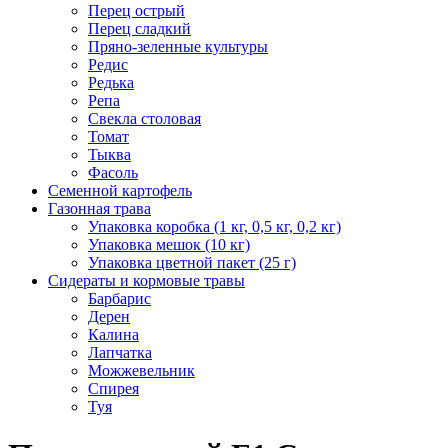
Перец острый
Перец сладкий
Пряно-зеленные культуры
Редис
Редька
Репа
Свекла столовая
Томат
Тыква
Фасоль
Семенной картофель
Газонная трава
Упаковка коробка (1 кг, 0,5 кг, 0,2 кг)
Упаковка мешок (10 кг)
Упаковка цветной пакет (25 г)
Сидераты и кормовые травы
Барбарис
Дерен
Калина
Лапчатка
Можжевельник
Спирея
Туя