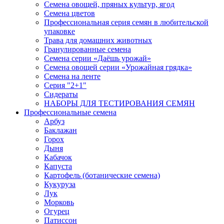
Семена овощей, пряных культур, ягод
Семена цветов
Профессиональная серия семян в любительской
упаковке
Трава для домашних животных
Гранулированные семена
Семена серии «Даёшь урожай»
Семена овощей серии «Урожайная грядка»
Семена на ленте
Серия "2+1"
Сидераты
НАБОРЫ ДЛЯ ТЕСТИРОВАНИЯ СЕМЯН
Профессиональные семена
Арбуз
Баклажан
Горох
Дыня
Кабачок
Капуста
Картофель (ботанические семена)
Кукуруза
Лук
Морковь
Огурец
Патиссон