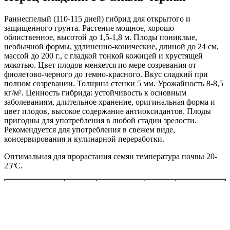
Раннеспелый (110-115 дней) гибрид для открытого и
защищенного грунта. Растение мощное, хорошо
облиственное, высотой до 1,5-1,8 м. Плоды пониклые,
необычной формы, удлиненно-конические, длиной до 24 см,
массой до 200 г., с гладкой тонкой кожицей и хрустящей
мякотью. Цвет плодов меняется по мере созревания от
фиолетово-черного до темно-красного. Вкус сладкий при
полном созревании. Толщина стенки 5 мм. Урожайность 8-8,5
кг/м². Ценность гибрида: устойчивость к основным
заболеваниям, длительное хранение, оригинальная форма и
цвет плодов, высокое содержание антиоксидантов. Плоды
пригодны для употребления в любой стадии зрелости.
Рекомендуется для употребления в свежем виде,
консервирования и кулинарной переработки.
Оптимальная для прорастания семян температура почвы 20-
25ºС.
Схема
Посев на
Посев в
Уборка
Высадка
рассаду
грунт
урожая
посадки