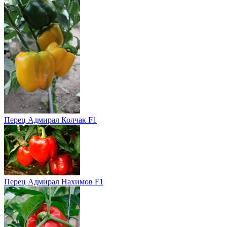
Перец Адмирал Колчак F1
Перец Адмирал Нахимов F1