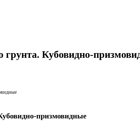
о грунта. Кубовидно-призмови
овидные
 Кубовидно-призмовидные