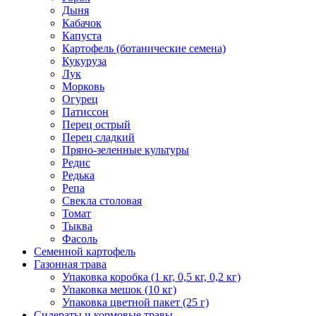
Дыня
Кабачок
Капуста
Картофель (ботанические семена)
Кукуруза
Лук
Морковь
Огурец
Патиссон
Перец острый
Перец сладкий
Пряно-зеленные культуры
Редис
Редька
Репа
Свекла столовая
Томат
Тыква
Фасоль
Семенной картофель
Газонная трава
Упаковка коробка (1 кг, 0,5 кг, 0,2 кг)
Упаковка мешок (10 кг)
Упаковка цветной пакет (25 г)
Сидераты и кормовые травы