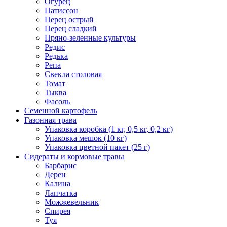
Огурец
Патиссон
Перец острый
Перец сладкий
Пряно-зеленные культуры
Редис
Редька
Репа
Свекла столовая
Томат
Тыква
Фасоль
Семенной картофель
Газонная трава
Упаковка коробка (1 кг, 0,5 кг, 0,2 кг)
Упаковка мешок (10 кг)
Упаковка цветной пакет (25 г)
Сидераты и кормовые травы
Барбарис
Дерен
Калина
Лапчатка
Можжевельник
Спирея
Туя