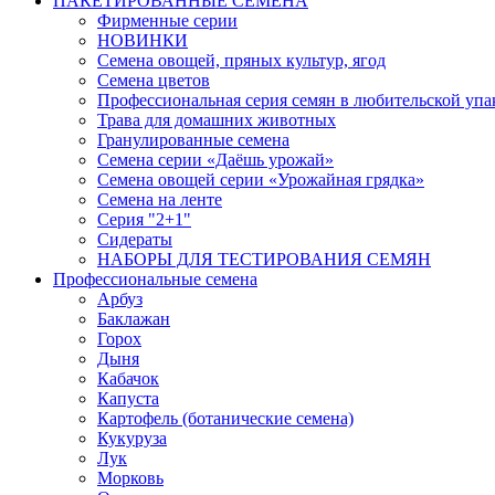
ПАКЕТИРОВАННЫЕ СЕМЕНА
Фирменные серии
НОВИНКИ
Семена овощей, пряных культур, ягод
Семена цветов
Профессиональная серия семян в любительской упа
Трава для домашних животных
Гранулированные семена
Семена серии «Даёшь урожай»
Семена овощей серии «Урожайная грядка»
Семена на ленте
Серия "2+1"
Сидераты
НАБОРЫ ДЛЯ ТЕСТИРОВАНИЯ СЕМЯН
Профессиональные семена
Арбуз
Баклажан
Горох
Дыня
Кабачок
Капуста
Картофель (ботанические семена)
Кукуруза
Лук
Морковь