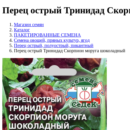
Перец острый Тринидад Скор
Магазин семян
Каталог
ПАКЕТИРОВАННЫЕ СЕМЕНА
Семена овощей, пряных культур, ягод
Перец острый, полуострый, пикантный
Перец острый Тринидад Скорпион моруга шоколадный