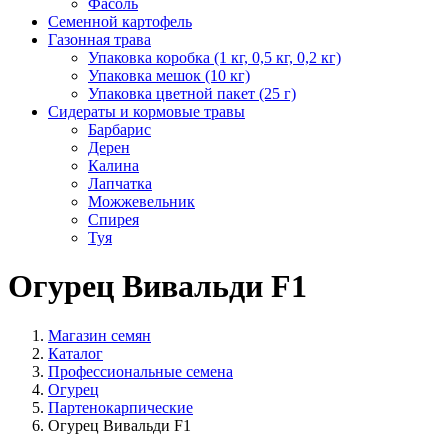
Фасоль
Семенной картофель
Газонная трава
Упаковка коробка (1 кг, 0,5 кг, 0,2 кг)
Упаковка мешок (10 кг)
Упаковка цветной пакет (25 г)
Сидераты и кормовые травы
Барбарис
Дерен
Калина
Лапчатка
Можжевельник
Спирея
Туя
Огурец Вивальди F1
Магазин семян
Каталог
Профессиональные семена
Огурец
Партенокарпические
Огурец Вивальди F1