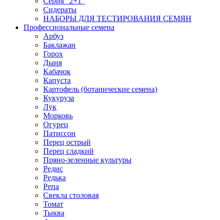
Серия "2+1"
Сидераты
НАБОРЫ ДЛЯ ТЕСТИРОВАНИЯ СЕМЯН
Профессиональные семена
Арбуз
Баклажан
Горох
Дыня
Кабачок
Капуста
Картофель (ботанические семена)
Кукуруза
Лук
Морковь
Огурец
Патиссон
Перец острый
Перец сладкий
Пряно-зеленные культуры
Редис
Редька
Репа
Свекла столовая
Томат
Тыква