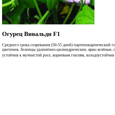
Огурец Вивальди F1
Среднего срока созревания (50-55 дней) партенокарпический 
цветения. Зеленцы удлинённо-цилиндрические, ярко-зелёные, сл
устойчив к мучнистой росе, корневым гнилям, холодоустойчив
Где купить?
Интернет-магазин
Новости
Каталог
Прайс-листы
Доставка
Информация
Контакты