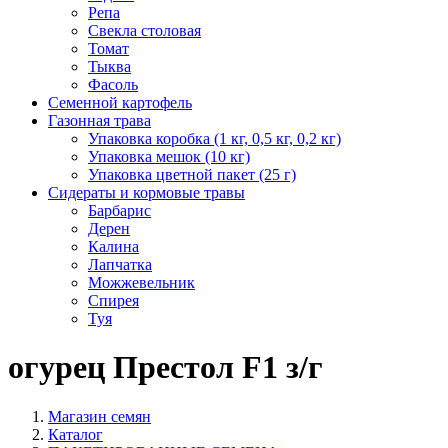
Репа
Свекла столовая
Томат
Тыква
Фасоль
Семенной картофель
Газонная трава
Упаковка коробка (1 кг, 0,5 кг, 0,2 кг)
Упаковка мешок (10 кг)
Упаковка цветной пакет (25 г)
Сидераты и кормовые травы
Барбарис
Дерен
Калина
Лапчатка
Можжевельник
Спирея
Туя
огурец Престол F1 з/г
Магазин семян
Каталог