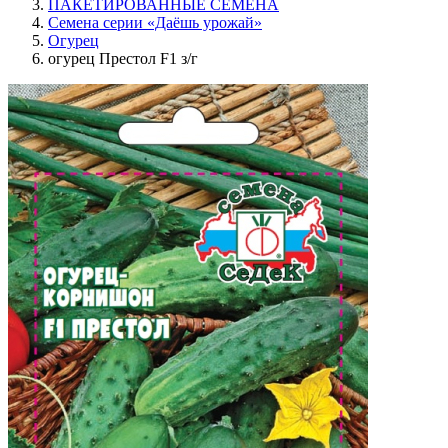
ПАКЕТИРОВАННЫЕ СЕМЕНА
Семена серии «Даёшь урожай»
Огурец
огурец Престол F1 з/г