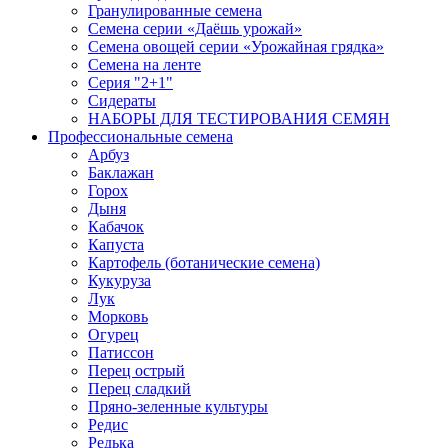
Гранулированные семена
Семена серии «Даёшь урожай»
Семена овощей серии «Урожайная грядка»
Семена на ленте
Серия "2+1"
Сидераты
НАБОРЫ ДЛЯ ТЕСТИРОВАНИЯ СЕМЯН
Профессиональные семена
Арбуз
Баклажан
Горох
Дыня
Кабачок
Капуста
Картофель (ботанические семена)
Кукуруза
Лук
Морковь
Огурец
Патиссон
Перец острый
Перец сладкий
Пряно-зеленные культуры
Редис
Редька