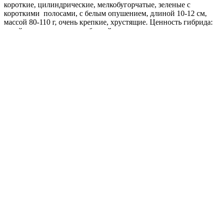
короткие, цилиндрические, мелкобугорчатые, зеленые с
короткими полосами, с белым опушением, длиной 10-12 см,
массой 80-110 г, очень крепкие, хрустящие. Ценность гибрида:
устойчивость к вирусу табачной мозаики, парше тыквенных
культур, мучнистой росе, ложной мучнистой росе и вирусу
пятнистости, продолжительный период плодоношения (до
холодов), высокая товарность корнишонов,
транспортабельность. Назначение универсальное.
Где купить?
Интернет-магазин
Новости
Каталог
Прайс-листы
Доставка
Информация
Контакты